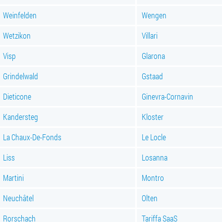
Weinfelden
Wengen
Wetzikon
Villari
Visp
Glarona
Grindelwald
Gstaad
Dieticone
Ginevra-Cornavin
Kandersteg
Kloster
La Chaux-De-Fonds
Le Locle
Liss
Losanna
Martini
Montro
Neuchâtel
Olten
Rorschach
Tariffa SaaS