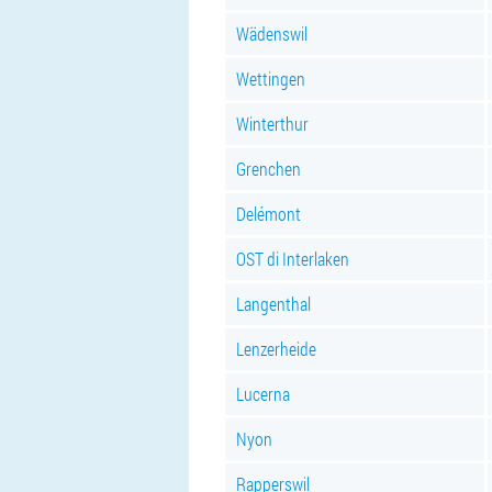
Wädenswil
Wettingen
Winterthur
Grenchen
Delémont
OST di Interlaken
Langenthal
Lenzerheide
Lucerna
Nyon
Rapperswil